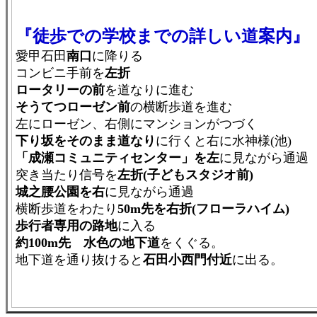
『徒歩での学校までの詳しい道案内』
愛甲石田
南口
に降りる
コンビニ手前を
左折
ロータリーの前
を道なりに進む
そうてつローゼン前
の横断歩道を進む
左にローゼン、右側にマンションがつづく
下り坂をそのまま道なり
に行くと右に水神様(池)
「成瀬コミュニティセンター」を左
に見ながら通過
突き当たり信号を
左折(子どもスタジオ前)
城之腰公園を右
に見ながら通過
横断歩道をわたり
50m先を右折(フローラハイム)
歩行者専用の路地
に入る
約100m先 水色の地下道
をくぐる。
地下道を通り抜けると
石田小西門付近
に出る。